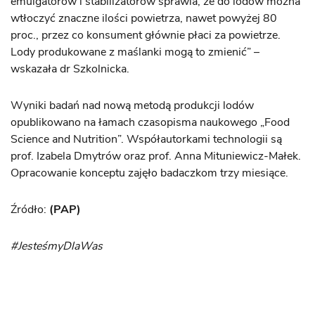
emulgatorów i stabilizatorów sprawia, że do lodów można
wtłoczyć znaczne ilości powietrza, nawet powyżej 80
proc., przez co konsument głównie płaci za powietrze.
Lody produkowane z maślanki mogą to zmienić” –
wskazała dr Szkolnicka.
Wyniki badań nad nową metodą produkcji lodów
opublikowano na łamach czasopisma naukowego „Food
Science and Nutrition”. Współautorkami technologii są
prof. Izabela Dmytrów oraz prof. Anna Mituniewicz-Małek.
Opracowanie konceptu zajęło badaczkom trzy miesiące.
Źródło:
(PAP)
#JesteśmyDlaWas