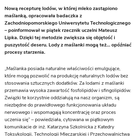
Nową recepturę lodów, w której mleko zastąpiono
maślanką, opracowała badaczka z
Zachodniopomorskiego Uniwersytetu Technologicznego
– poinformował w piątek rzecznik uczelni Mateusz
Lipka. Dzięki tej metodzie zwiększa się objętość i
puszystość deseru. Lody z maślanki mogą też... opóźniać
procesy starzenia.
„Maślanka posiada naturalne właściwości emulgujące,
które mogą pozwolić na produkcję naturalnych lodów bez
stosowania sztucznych dodatków. Za lodami z maślanki
przemawia wysoka zawartość fosfolipidów i sfingolipidów.
Związki te korzystnie oddziałują na nasz organizm, są
niezbędne do prawidłowego funkcjonowania układu
nerwowego i wspomagają koncentrację oraz proces
uczenia się” – powiedziała, cytowana w piątkowym
komunikacie dr inż. Katarzyna Szkolnicka z Katedry
Toksykologii, Technologii Mleczarskiej i Przechowalnictwa