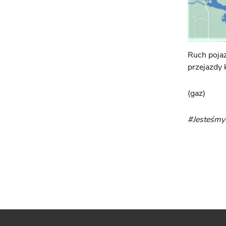
Ruch pojaz
przejazdy 
(gaz)
#Jesteśm