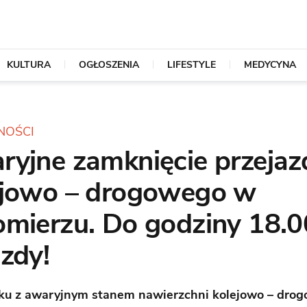
KULTURA
OGŁOSZENIA
LIFESTYLE
MEDYCYNA
NOŚCI
ryjne zamknięcie przejaz
ejowo – drogowego w
omierzu. Do godziny 18.
zdy!
u z awaryjnym stanem nawierzchni kolejowo – drogo