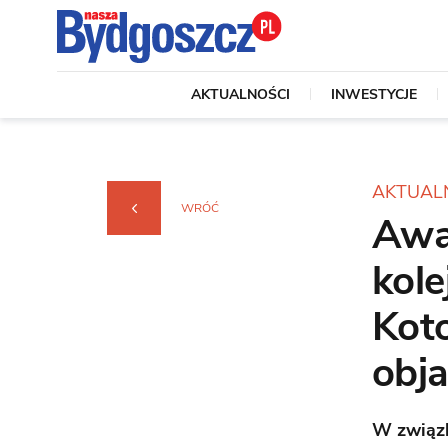
AKTUALNOŚCI
INWESTYCJE
AKTUAL
WRÓĆ
Awa
kol
Kot
obja
W związk