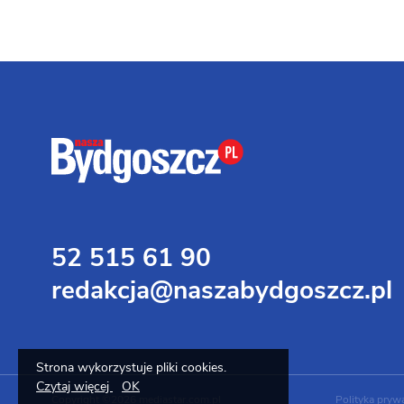
52 515 61 90
redakcja@naszabydgoszcz.pl
Strona wykorzystuje pliki cookies.
Czytaj więcej
OK
Copyright ©2026 mediastar.com.pl
Polityka pryw