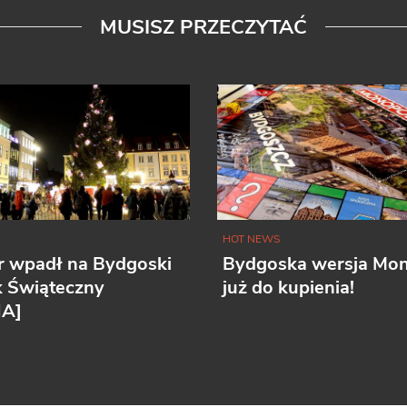
MUSISZ PRZECZYTAĆ
HOT NEWS
r wpadł na Bydgoski
Bydgoska wersja Mo
k Świąteczny
już do kupienia!
IA]