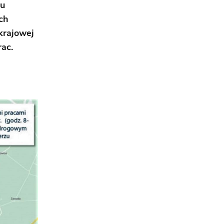
hu
ch
krajowej
ac.