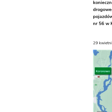
konieczn
drogoweg
pojazdów
nr 56 w 
29 kwietn