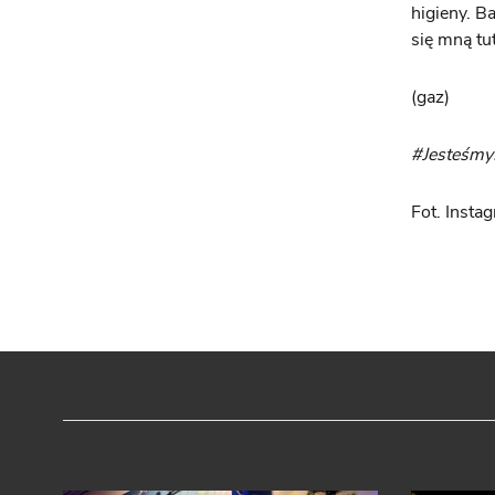
higieny. B
się mną tu
(gaz)
#Jesteśm
Fot. Insta