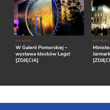
HOT NEWS
HOT NEWS
W Galerii Pomorskiej –
Ministe
wystawa klocków Lego!
Jarmar
[ZDJĘCIA]
[ZDJĘC