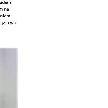
trudem
ym na
eniem
ąż trwa.