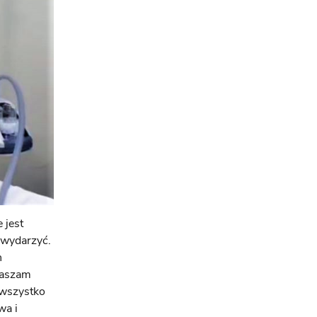
 jest
ę wydarzyć.
h
raszam
 wszystko
wa i