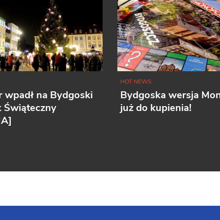
HOT NEWS
r wpadł na Bydgoski
Bydgoska wersja Mo
k Świąteczny
już do kupienia!
IA]