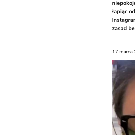
niepokoj
łapiąc o
Instagra
zasad be
17 marca 