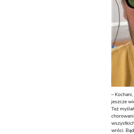
– Kochani,
jeszcze wi
Też myślał
chorowani
wszystkich
wróci. Bąd