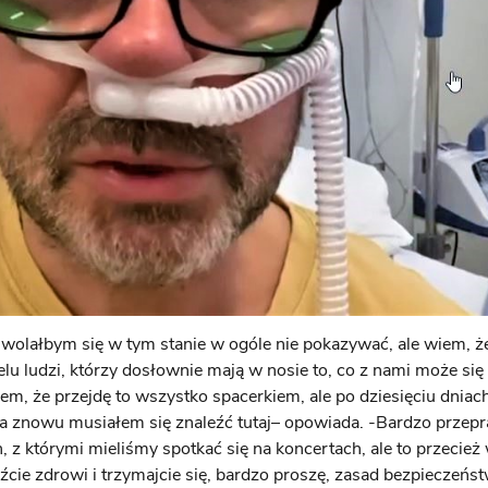
 wolałbym się w tym stanie w ogóle nie pokazywać, ale wiem, że
elu ludzi, którzy dosłownie mają w nosie to, co z nami może si
em, że przejdę to wszystko spacerkiem, ale po dziesięciu dniac
a znowu musiałem się znaleźć tutaj– opowiada. -Bardzo przep
, z którymi mieliśmy spotkać się na koncertach, ale to przecież
źcie zdrowi i trzymajcie się, bardzo proszę, zasad bezpieczeńst