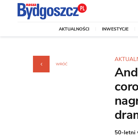
AKTUALNOŚCI
INWESTYCJE
AKTUAL
WRÓĆ
And
cor
nagr
dra
50-letni