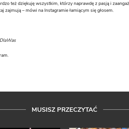
ardzo też dziękuję wszystkim, którzy naprawdę z pasją i zaang
taj zajmują – mówi na Instagramie łamiącym się głosem.
yDlaWas
gram.
MUSISZ PRZECZYTAĆ