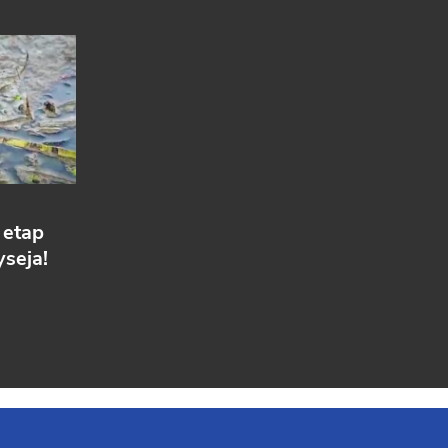
 etap
seja!