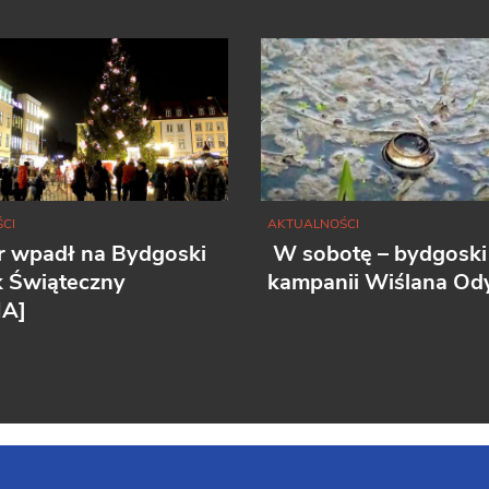
CI
AKTUALNOŚCI
r wpadł na Bydgoski
W sobotę – bydgoski
k Świąteczny
kampanii Wiślana Ody
IA]